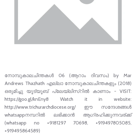
നോമ്പുകാലചിന്തകൾ 06 (ആറാം ദിവസം) by Mar
Andrews Thazhath എല്ലാ നോമ്പുകാലചിന്തകളും (2018)
ഒരുമിച്ചു യൂട്യൂബ് പ്ലേയ്‌ലിസ്റിൽ കാണാം - VISIT:
https://goo.gl/knEny8 Watch it in website:
http://www.trichurarchdiocese.org/ ഈ സന്ദേശങ്ങള്‍
whatsappനമ്പറില്‍ ലഭിക്കാന്‍ ആഗ്രഹിക്കുന്നവര്ക്ക്
(whatsapp no +9181297 70698, +919497805085,
+919495864589)