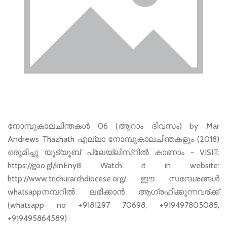
നോമ്പുകാലചിന്തകൾ 06 (ആറാം ദിവസം) by Mar
Andrews Thazhath എല്ലാ നോമ്പുകാലചിന്തകളും (2018)
ഒരുമിച്ചു യൂട്യൂബ് പ്ലേയ്‌ലിസ്റിൽ കാണാം - VISIT:
https://goo.gl/knEny8 Watch it in website:
http://www.trichurarchdiocese.org/ ഈ സന്ദേശങ്ങള്‍
whatsappനമ്പറില്‍ ലഭിക്കാന്‍ ആഗ്രഹിക്കുന്നവര്ക്ക്
(whatsapp no +9181297 70698, +919497805085,
+919495864589)