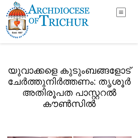
യുവാക്കളെ കുടുംബങ്ങളോട്
ചേർത്തുനിർത്തണം: തൃശൂർ
അതിരൂപത പാസ്റ്ററൽ
കൗൺസിൽ