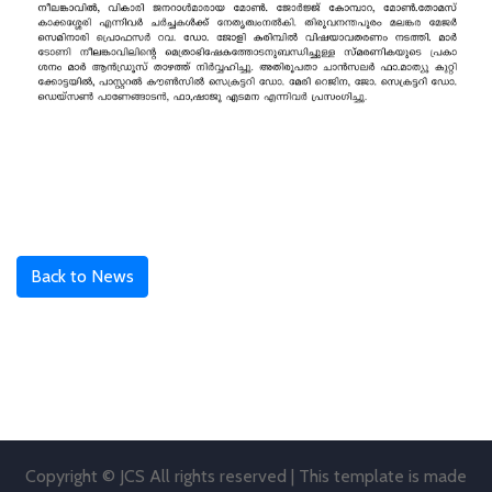
Back to News
Copyright © JCS All rights reserved | This template is made