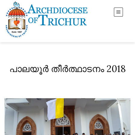
പാലയൂർ തീർത്ഥാടനം 2018