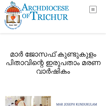
മാർ ജോസഫ് കുണ്ടുകുളം
പിതാവിന്റെ ഇരുപതാം മരണ
വാർഷികം