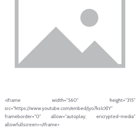
<iframe width="560" height="315"
src="https://www.youtube.com/embed/jyo7ksIcXlY"
frameborder="0" allow="autoplay; encrypted-media"
allowfullscreen></iframe>