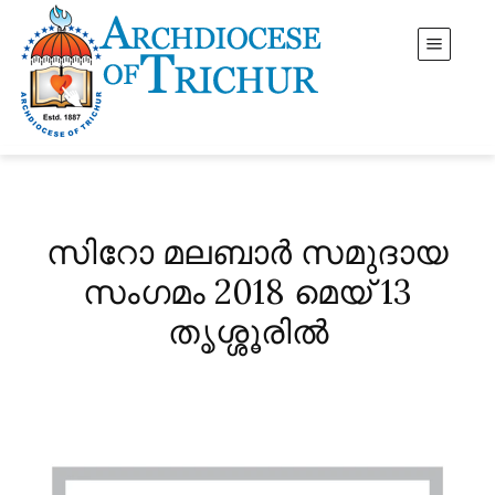
സിറോ മലബാർ സമുദായ
സംഗമം 2018 മെയ് 13
തൃശ്ശൂരിൽ