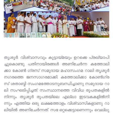
തൃ​​​ശൂ​​​ർ: വി​​​ശ്വാ​​​സ​​​വും കൂ​​​ട്ടാ​​​യ്മ​​​യും ഉ​​​റ​​​ക്കെ പ്ര​​​ഖ്യാ​​​പി​​​
ച്ചു​​​കൊ​​​ണ്ടു പ​​​തി​​​നാ​​​യി​​​ര​​​ങ്ങ​​​ൾ അ​​​ണി​​​ചേ​​​ർ​​​ന്ന ക​​​ത്തോ​​​ലി​​​
ക്കാ കോൺ ഗ്രസ് സ​​​മു​​​ദാ​​​യ മ​​​ഹാ​​​സം​​​ഗ​​​മ റാ​​​ലി തൃ​​​ശൂ​​​ർ
ന​​​ഗ​​​ര​​​ത്തെ ജ​​​ന​​​സാ​​​ഗ​​​ര​​​മാ​​​ക്കി. ക​​​ത്തോ​​​ലി​​​ക്കാ കോ​ൺ​ഗ്ര​
സ് ശ​താ​ബ്ദി സം​ഗ​മ​ത്തോ​ട​നു​ബ​ന്ധി​ച്ചാ​ണു സ​മു​ദാ​യ റാ​
ലി സം​ഘ​ടി​പ്പി​ച്ച​ത്. സം​​​സ്ഥാ​​​ന​​​ത്തെ വി​​​വി​​​ധ രൂ​​​പ​​​ത​​​ക​​​ളി​​​ൽ​​​
നി​​​ന്നും തൃ​​​ശൂ​​​ർ രൂ​​​പ​​​ത​​​യി​​​ലെ എ​​​ല്ലാ ഇ​​​ട​​​വ​​​ക​​​ക​​​ളി​​​ൽ​​​നി​​​
ന്നും എ​​​ത്തി​​​യ ഒ​​​രു ല​​​ക്ഷ​​​ത്തോ​​​ളം വി​​​ശ്വാ​​​സി​​​ക​​​ളാ​​​ണു റാ​​​
ലി​​​യി​​​ൽ അണിചേർന്നത്. സ​​​ഭ ഒ​​​റ്റ​​​ക്കെ​​​ട്ടാ​​​ണെ​​​ന്നും വെ​​​ല്ലു​​​