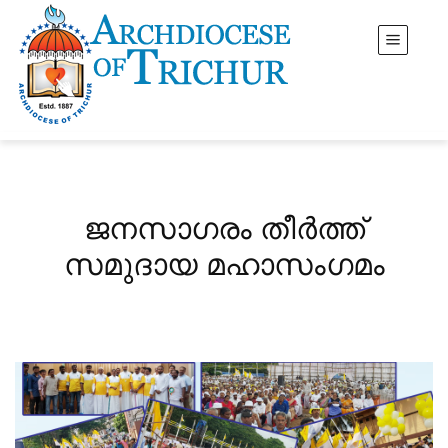
ജ​ന​സാ​ഗ​രം തീ​ർ​ത്ത്
സമുദായ മ​ഹാസംഗമം