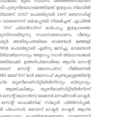
ായാധിക്യം മൂലം സ്ഥാനം ഒഴിഞ്ഞതിനാലാണ്
 പുതുനിയോഗമെത്തിയത്. ഇദ്ദേഹം നിലവില്‍
ിയാണ്. 2007 ഫെബ്രുവരി 24ന് ബെനഡിക്ട്
 വാരാണസി ബിഷപ്പായി നിയമിച്ചത്. ഏപ്രില്‍
7ന് ഫ്രാന്‍സിസ് മാര്‍പാപ്പ ഇദ്ദേഹത്തെ
ന്നിനായിരുന്നു സ്ഥാനാരോഹണം. വീണ്ടും
ശൂര്‍ അതിരൂപതയിലെ വെണ്ടോര്‍ മഞ്ഞളി
58 ഫെബ്രുവരി ഏഴിനു ജനിച്ചു. വെണ്ടോര്‍
 വിദ്യാഭ്യാസവും അളഗപ്പ നഗര്‍ ത്യാഗരാജാര്‍
്തിയാക്കി. ഉത്തര്‍പ്രദേശിലെ ആഗ്ര സെന്റ്
ബാദ് സെന്റ് ജോസഫ്‌സ് റീജിയണല്‍
3 മേയ് 11ന് മാര്‍ ജോസഫ് കുണ്ടുകുളത്തിന്റെ
യൂണിവേഴ്‌സിറ്റിയില്‍നിന്നും ബിരുദവും
ചലിക്കും യൂണിവേഴ്‌സിറ്റിയില്‍നിന്ന്
 സെന്റ് ലോറന്‍സ് മൈനര്‍ സെമിനാരി റെക്ടര്‍,
സെന്റ് ഡൊമിനിക് സ്‌കൂള്‍ പ്രിന്‍സിപ്പല്‍,
രഫസര്‍, വൈസ് റെക്ടര്‍, റെക്ടര്‍, ആഗ്ര
ുത്യര്‍ഹസേവനം ചെയ്തശേഷമാണു വാരണാസി