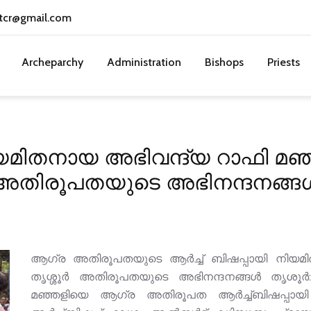
tcr@gmail.com
Archeparchy
Administration
Bishops
Priests
ിയമിതനായ അഭിവന്ദ്യ റാഫി മഞ്
അതിരൂപതയുടെ അഭിനന്ദനങ്ങ
ആഗ്ര അതിരൂപതയുടെ ആർച്ച് ബിഷപ്പായി നിയമി
തൃശ്ശൂർ അതിരൂപതയുടെ അഭിനന്ദനങ്ങൾ തൃശൂ
മഞ്ഞളിയെ ആഗ്ര അതിരൂപത ആര്‍ച്ച്ബിഷപ്പായി ഫ്