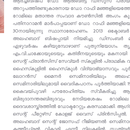
ആര്‍ച്ച്ബിഷപ് ഡോ. ആല്‍ബര്‍ട്ട് ഡിസൂസ പ്ര
അറുപത്തിരണ്ടുകാരനായ ഡോ. റാഫി മഞ്ഞളിയെത്തേടി
റോമിലെ മതാന്തര സംവാദ കൗണ്‍സില്‍ അംഗം കൂട
പതിനാറാമന്‍ മാര്‍പാപ്പയാണ് ഡോ. റാഫി മഞ്ഞളിയെ
30നായിരുന്നു സ്ഥാനാരോഹണം. 2013 ഒക്ടോബര്‍ 1
അലഹബാദ് ബിഷപ്പായി നിയമിച്ചു. ഡിസംബര്‍ മൂ
ഏഴുവര്‍ഷം കഴിയുമ്പോഴാണ് പുതുനിയോഗം. തൃ
എം.വി.ചാക്കോയുടെയും കത്രീനയുടെയും മകനായി 19
സെന്റ് ഫ്രാന്‍സിസ് സേവ്യര്‍ സ്‌കൂളില്‍ പ്രാഥമിക
ഹൈസ്‌കൂളില്‍ ഹൈസ്‌കൂള്‍ വിദ്യാഭ്യാസവും പൂര്‍ത
ലോറന്‍സ് മൈനര്‍ സെമിനാരിയിലും അലഹ
സെമിനാരിയിലുമായി വൈദികപഠനം പൂര്‍ത്തിയാക്കി. 198
കൈവയ്പുവഴി പൗരോഹിത്യം സ്വീകരിച്ചു. ആഗ്ര 
ബിരുദാനന്തരബിരുദവും നേടിയശേഷം റോമിലെ ആഞ്
ദൈവശാസ്ത്രത്തില്‍ ഡോക്ടറേറ്റും കരസ്ഥമാക്കി. ആഗ്ര
സെന്റ് പീറ്റേഴ്‌സ് കോളജ് വൈസ് പ്രിന്‍സിപ്പല്‍, 
അലഹബാദ് സെന്റ് ജോസഫ് റീജിയണല്‍ സെമിനാരി പ്
കത്തീഡ്രല്‍ വികാരി എന്നീ നിലകളില്‍ സ്ത