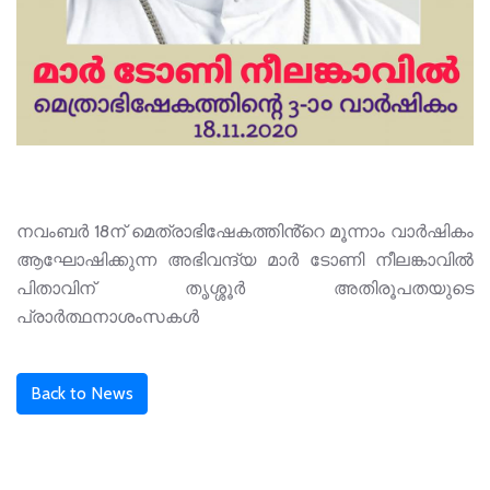
നവംബർ 18ന് മെത്രാഭിഷേകത്തിൻ്റെ മൂന്നാം വാർഷികം
ആഘോഷിക്കുന്ന അഭിവന്ദ്യ മാർ ടോണി നീലങ്കാവിൽ
പിതാവിന് തൃശ്ശൂർ അതിരൂപതയുടെ
പ്രാർത്ഥനാശംസകൾ
Back to News