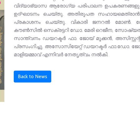
വിദ്യാഭ്യാസ ആരോഗ്യ പരിപാലന ഉപകരണങ്ങളുടെ ഫെ
ഉദ്ഘാടനം ചെയ്തു. അതിരൂപത സഹായമെത്രാന്‍ 
പ്രകാശനം ചെയ്തു. വികാരി ജനറല്‍ മോണ്‍. തോ
കൗണ്‍സില്‍ സെക്രട്ടറി ഡോ. മേരി റെജീന, സോഷ്യല്
സാന്ത്വനം ഡയറക്ടര്‍ ഫാ. ജോയ് മൂക്കന്‍, അസിസ്റ്റന
പ്രസംഗിച്ചു. അസോസിയേറ്റ് ഡയറക്ടര്‍ ഫാ.ഡോ. ജോസ് വട
മാളിയമ്മാവ് എന്നിവര്‍ നേതൃത്വം നല്‍കി.
Back to News