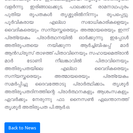
വളർന്നു. ഇരിങ്ങാലക്കുട, പാലക്കാട്, രാമനാഥപുരം
പുതിയ രൂപതകൾ തൃശ്ശൂരിൽനിന്നും രൂപപ്പെട്ടു.
പൂർവികരായ എല്ലാ സഭാധികാരികളെയും
വൈദികരെയും സന്യസ്തരെയും അത്മായരെയും ഇന്ന്
പ്രത്യേകം പ്രാർത്ഥനയിൽ ഓർക്കുന്നു. ഇപ്പോൾ
അതിരൂപതയെ നയിക്കുന്ന ആർച്ച്ബിഷപ്പ് മാർ
ആൻഡ്രൂസ് താഴത്ത് പിതാവിനെയും സഹായമെത്രാൻ
മാർ ടോണി നീലങ്കാവിൽ പിതാവിനെയും
അതിരൂപതയിലെ എല്ലാ വൈദികരെയും
സന്യസ്തരെയും അത്മായരെയും പ്രത്യേകം
സമർപ്പിച്ചു ദൈവത്തോടു പ്രാർത്ഥിക്കാം. തൃശൂർ
അതിരൂപതദിനത്തിന്റെ പ്രാർത്ഥനകളും ആശംസകളും
ഏവർക്കും നേരുന്നു ഫാ. നൈസൺ ഏലന്താനത്ത്
തൃശൂർ അതിരൂപത പി.ആർ.ഒ.
Back to News