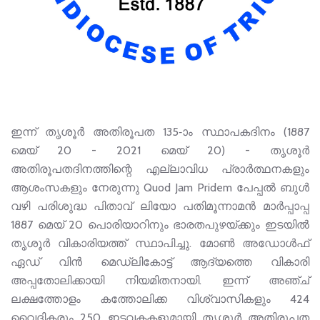
ഇന്ന് തൃശൂർ അതിരൂപത 135-ാം സ്ഥാപകദിനം (1887
മെയ് 20 - 2021 മെയ് 20) - തൃശൂർ
അതിരൂപതദിനത്തിന്റെ എല്ലാവിധ പ്രാർത്ഥനകളും
ആശംസകളും നേരുന്നു Quod Jam Pridem പേപ്പൽ ബുൾ
വഴി പരിശുദ്ധ പിതാവ് ലിയോ പതിമൂന്നാമൻ മാർപ്പാപ്പ
1887 മെയ് 20 പൊരിയാറിനും ഭാരതപുഴയ്ക്കും ഇടയിൽ
തൃശൂർ വികാരിയത്ത് സ്ഥാപിച്ചു. മോൺ അഡോൾഫ്
ഏഡ് വിൻ മെഡ്ലികോട്ട് ആദ്യത്തെ വികാരി
അപ്പതോലിക്കായി നിയമിതനായി. ഇന്ന് അഞ്ച്
ലക്ഷത്തോളം കത്തോലിക്ക വിശ്വാസികളും 424
വൈദികരും 250 ഇടവകകളുമായി തൃശൂർ അതിരൂപത