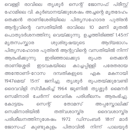
വെള്ളി രാവിലെ തൃശൂർ സെന്റ് ജോസഫ് പ്രീസ്റ്റ്
ഹോമിലെ വി. കുർബാനയ്ക്കുശേഷം അച്ചന്റെ മൃതദേഹം
തെക്കൻ താണിശേരിയിലെ പിതൃസഹോദര പുത്രൻ
ആന്റുവിന്റെ വസതിയിൽ രാവിലെ 10 മണി മുതൽ
പൊതുദർശനത്തിനു വെയ്ക്കുന്നു. ഉച്ചത്തിരിഞ്ഞ് 1.45ന്
മൃതസംസ്ക്കാര ശുശ്രൂഷയുടെ ആദ്യഭാ​ഗം
പിതൃസഹോദര പുത്രൻ ആന്റുവിന്റെ വസതിയിൽ നിന്ന്
ആരംഭിക്കുന്നു. ഇരിഞ്ഞാലക്കുട രൂപത തെക്കൻ
താണിശ്ശേരി ഇടവകയിലെ കാച്ചപ്പിള്ളി പരേതരായ
അന്തോണി-റോസ ദമ്പതികളുടെ ഏക മകനായി
1947മെയ് 15ന് ജനിച്ചു. തൃശൂർ രൂപതയ്ക്കുവേണ്ടി
ദൈവവിളി സ്വീകരിച്ച് 1964 ജൂണിൽ തൃശ്ശൂർ മൈനർ
സെമിനാരി ചേർന്ന് വൈദിക പരിശീലനം ആരംഭിച്ചു.
കോട്ടയം സെന്റ് തോമസ് അപ്പസ്തോലിക്ക്
സെമിനാരിയിൽ തത്വശാസ്ത്ര ദൈവശാസ്ത്ര
പരിശീലനത്തിനുശേഷം 1972 ഡിസംബർ 18ന് മാർ
ജോസഫ് കുണ്ടുകുളം പിതാവിൽ നിന്ന് പാലയൂർ