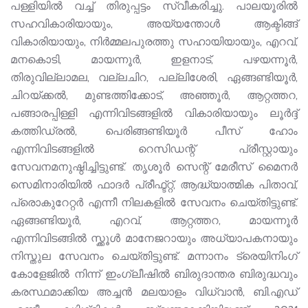
പള്ളിയിൽ വച്ച് തിരുപ്പട്ടം സ്വീകരിച്ചു. പാലയൂരിൽ
സഹവികാരിയായും, അയ്യന്തോൾ ആക്ടിങ്ങ്
വികാരിയായും, നിർമ്മലപുരത്തു സഹായിയായും, എറവ്,
മനകൊടി, മായന്നൂർ, ഇളനാട്, പഴയന്നൂർ,
തിരുവില്ലാമല, വല്ലചിറ, പല്ലിശേരി, ഏങ്ങണ്ടിയൂർ,
ചിറയ്ക്കൽ, മുണ്ടത്തിക്കോട്, അഞ്ഞൂർ, ആറ്റത്തറ,
പങ്ങാരപ്പിള്ളി എന്നിവിടങ്ങളിൽ വികാരിയായും ലൂർദ്ദ്
കത്തിഡ്രൽ, പെരിങ്ങണ്ടിയൂർ പീസ് ഹോം
എന്നിവിടങ്ങളിൽ റെസിഡന്റ് പ്രീസ്റ്റായും
സേവനമനുഷ്ഠിച്ചിട്ടുണ്ട്. തൃശൂർ സെന്റ് മേരീസ് മൈനർ
സെമിനാരിയിൽ ഫാദർ പ്രീഫ്ട്റ്റ്, ആദ്ധ്യാത്മിക പിതാവ്,
പ്രൊകുറേറ്റർ എന്നീ നിലകളിൽ സേവനം ചെയ്തിട്ടുണ്ട്.
ഏങ്ങണ്ടിയൂർ, എറവ്, ആറ്റത്തറ, മായന്നൂർ
എന്നിവിടങ്ങിൽ സ്ക്കൂൾ മാനേജറായും അധ്യാപകനായും
നിസ്തുല സേവനം ചെയ്തിട്ടുണ്ട്. മന്നാനം ട്രെയിനിം​ഗ്
കോളേജിൽ നിന്ന് ഇം​ഗ്ലീഷിൽ ബിരുദാന്തര ബിരുദ്ധവും
കരസ്ഥമാക്കിയ അച്ചൻ മലയാളം വിധ്വാൻ, ബി.എഡ്