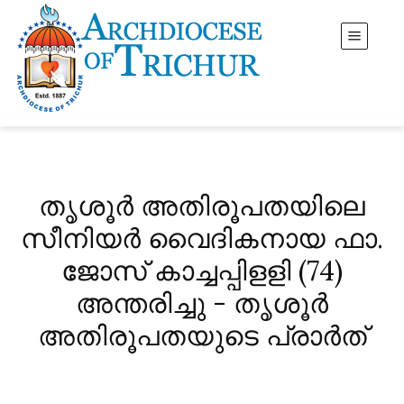
തൃശൂർ അതിരൂപതയിലെ
സീനിയർ വൈദികനായ ഫാ.
ജോസ് കാച്ചപ്പിളളി (74)
അന്തരിച്ചു - തൃശൂർ
അതിരൂപതയുടെ പ്രാർത്