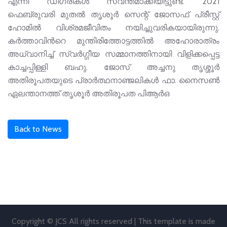
എന്നീ ഡി​ഗ്രികൾ സ്വന്തമാക്കിയിട്ടുണ്ട്. 2021
ഫെബ്രുവരി മുതൽ തൃശൂർ സെന്റ് ജോസഫ് പ്രീസ്റ്റ്
ഹോമിൽ വിശ്രമജീവിതം നയിച്ചുവരികയായിരുന്നു.
കർത്താവിൻറെ മുന്തിരിത്തോട്ടത്തിൽ അഹോരാത്രം
അധ്വാനിച്ച് സ്വർഗ്ഗീയ സമ്മാനത്തിനായി വിളിക്കപ്പെട്ട
കാച്ചപ്പിള്ളി ബഹു. ജോസ് അച്ചനു തൃശ്ശൂർ
അതിരൂപതയുടെ പ്രാർത്ഥനാഞ്ജലികൾ ഫാ. നൈസൺ
ഏലന്താനത്ത് തൃശൂർ അതിരൂപത പിആർഒ
Back to News
Copyright © JCS All rights reserved | This template is made