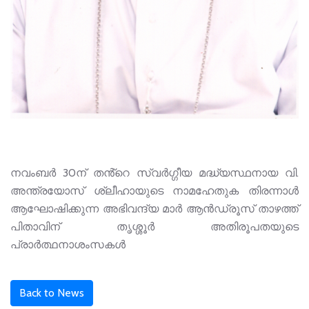
നവംബർ 30ന് തൻ്റെ സ്വർഗ്ഗീയ മദ്ധ്യസ്ഥനായ വി.
അന്ത്രയോസ് ശ്ലീഹായുടെ നാമഹേതുക തിരന്നാൾ
ആഘോഷിക്കുന്ന അഭിവന്ദ്യ മാർ ആൻഡ്രൂസ് താഴത്ത്
പിതാവിന് തൃശ്ശൂർ അതിരൂപതയുടെ
പ്രാർത്ഥനാശംസകൾ
Back to News