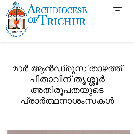
മാർ ആൻഡ്രൂസ് താഴത്ത്
പിതാവിന് തൃശ്ശൂർ
അതിരൂപതയുടെ
പ്രാർത്ഥനാശംസകൾ