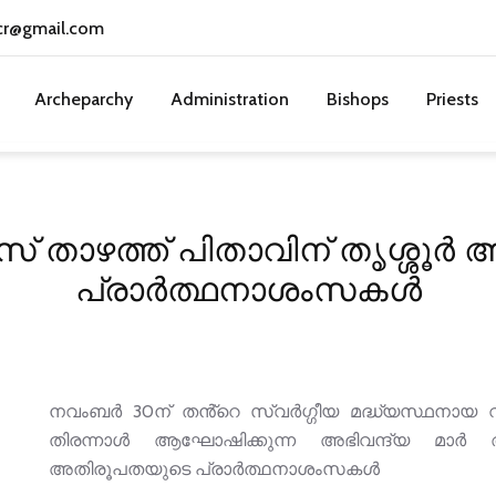
cr@gmail.com
Archeparchy
Administration
Bishops
Priests
 താഴത്ത് പിതാവിന് തൃശ്ശൂ
പ്രാർത്ഥനാശംസകൾ
നവംബർ 30ന് തൻ്റെ സ്വർഗ്ഗീയ മദ്ധ്യസ്ഥനായ
തിരന്നാൾ ആഘോഷിക്കുന്ന അഭിവന്ദ്യ മാർ ആ
അതിരൂപതയുടെ പ്രാർത്ഥനാശംസകൾ