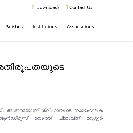
Downloads
Contact Us
Parishes
Institutions
Associations
ർ അതിരൂപതയുടെ
 വി. അന്ത്രയോസ് ശ്ലീഹായുടെ നാമഹേതുക
ൻഡ്രൂസ് താഴത്ത് പിതാവിന് തൃശ്ശൂർ