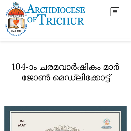
104-ാം ചരമവാർഷികം മാർ
ജോൺ മെഡ്‌ലിക്കോട്ട്