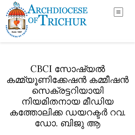
CBCI സോഷ്യൽ
കമ്മ്യൂണിക്കേഷൻ കമ്മീഷൻ
സെക്രട്ടറിയായി
നിയമിതനായ മീഡിയ
കത്തോലിക്ക ഡയറക്ടർ റവ.
ഡോ. ബിജു ആ