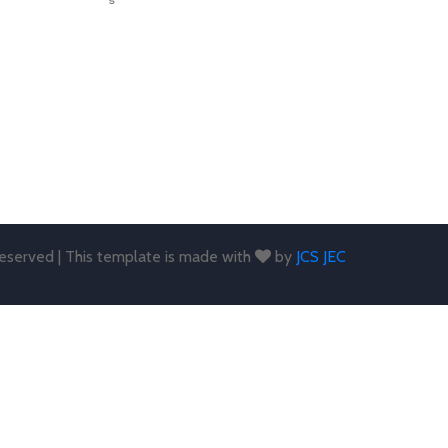
 reserved | This template is made with
by
JCS JEC