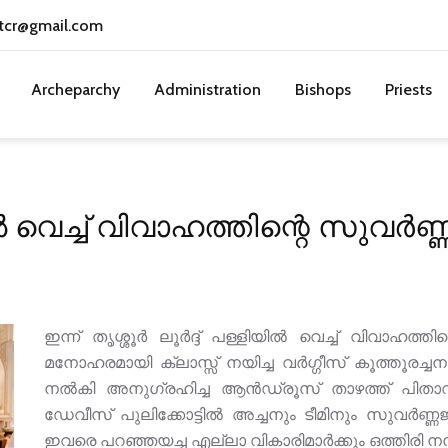
tcr@gmail.com
Archeparchy
Administration
Bishops
Priests
യിൽ വെച്ച് വിവാഹത്തിന്റെ സുവ
ഇന്ന് തൃശ്ശൂർ ലൂർദ്ദ് പള്ളിയിൽ വെച്ച് വിവാഹത
മനോഹരമായി ക്ലാസ്സ് നയിച്ച വർഗ്ഗീസ് കൂത്തൂരച്
നൽകി അനുഗ്രഹിച്ച ആൻഡ്രൂസ് താഴത്ത് പിതാവിനു
ഡേവീസ് പുലിക്കോട്ടിൽ അച്ചനും ടീമിനും സുവർണ
ഇവരെ പറഞ്ഞയച്ച എല്ലാ വികാരിമാർക്കും ഒത്തിരി നന്