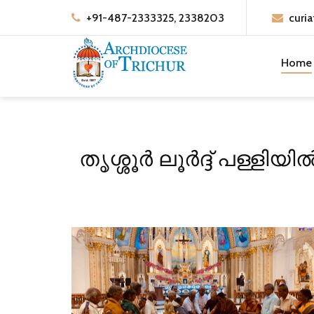
+91-487-2333325, 2338203
curia
Home
തൃശ്ശൂർ ലൂർദ്ദ് പള്ളി