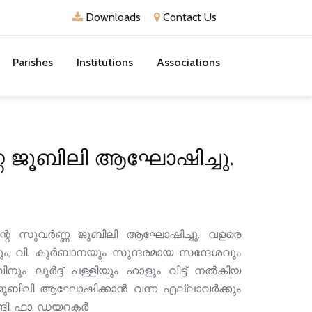
Downloads
Contact Us
Parishes
Institutions
Associations
ർണ്ണ ജൂബിലി ആഘോഷിച്ചു.
്തിന്റെ സുവർണ്ണ ജൂബിലി ആഘോഷിച്ചു. വളരെ
ചനും, വി. കുർബാനയും സുന്ദരമായ സന്ദേശവും
ം ലൂർദ്ദ് പള്ളിയും ഹാളും വിട്ട് നൽകിയ
്ണജൂബിലി ആഘോഷിക്കാൻ വന്ന എല്ലാവർക്കും
ദി. ഫാ. ഡയറക്ടർ