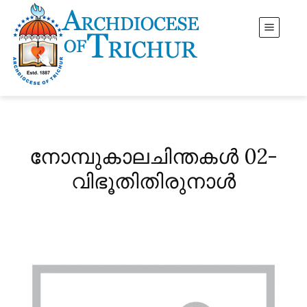
നോമ്പുകാലചിന്തകൾ 02-
വിഭൂതിതിരുനാൾ