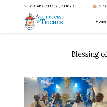
+91-487-2333325, 2338203
curia
Home
Blessing o