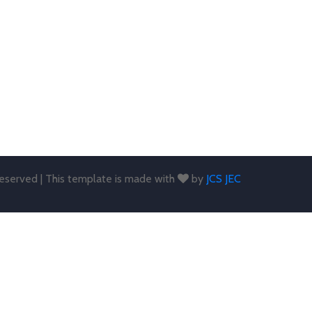
 reserved | This template is made with
by
JCS JEC