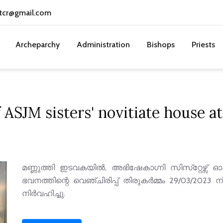
tcr@gmail.com
Archeparchy
Administration
Bishops
Priests
f ASJM sisters' novitiate house 
മണ്ണുത്തി ഇടവകയിൽ, അഭിഷേകാഗ്നി സിസ്‌റ്റേഴ്സ് 
ഭവനത്തിന്റെ വെഞ്ചിരിപ്പ് തിരുകർമ്മം 29/03/2023
നിർവഹിച്ചു.