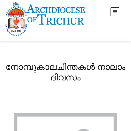
നോമ്പുകാലചിന്തകൾ നാലാം
ദിവസം