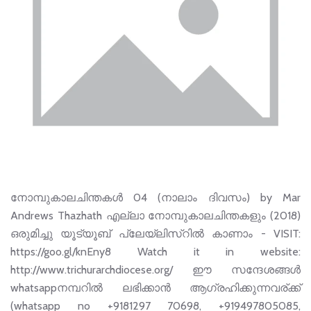
നോമ്പുകാലചിന്തകൾ 04 (നാലാം ദിവസം) by Mar
Andrews Thazhath എല്ലാ നോമ്പുകാലചിന്തകളും (2018)
ഒരുമിച്ചു യൂട്യൂബ് പ്ലേയ്‌ലിസ്റിൽ കാണാം - VISIT:
https://goo.gl/knEny8 Watch it in website:
http://www.trichurarchdiocese.org/ ഈ സന്ദേശങ്ങള്‍
whatsappനമ്പറില്‍ ലഭിക്കാന്‍ ആഗ്രഹിക്കുന്നവര്ക്ക്
(whatsapp no +9181297 70698, +919497805085,