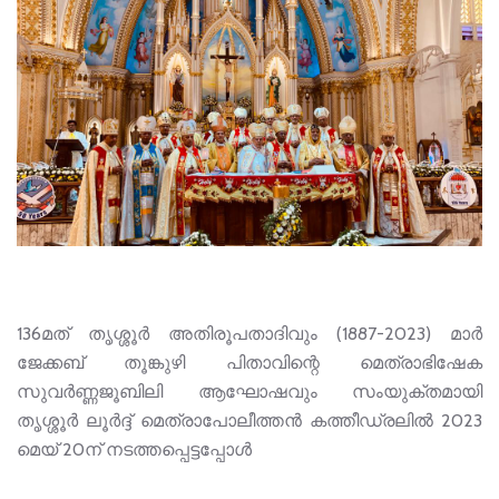
136മത് തൃശ്ശൂർ അതിരൂപതാദിവും (1887-2023) മാർ
ജേക്കബ് തൂങ്കുഴി പിതാവിന്റെ മെത്രാഭിഷേക
സുവർണ്ണജൂബിലി ആഘോഷവും സംയുക്തമായി
തൃശ്ശൂർ ലൂർദ്ദ് മെത്രാപോലീത്തൻ കത്തീഡ്രലിൽ 2023
മെയ് 20ന് നടത്തപ്പെട്ടപ്പോൾ