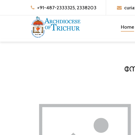
+91-487-2333325, 2338203
curia
Home
ന