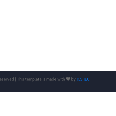
 reserved | This template is made with
by
JCS JEC