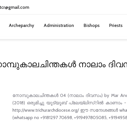
tcr@gmail.com
Archeparchy
Administration
Bishops
Priests
ോമ്പുകാലചിന്തകൾ നാലാം ദിവ
നോമ്പുകാലചിന്തകൾ 04 (നാലാം ദിവസം) by Mar And
(2018) ഒരുമിച്ചു യൂട്യൂബ് പ്ലേയ്‌ലിസ്റിൽ കാണാം - VIS
http://www.trichurarchdiocese.org/ ഈ സന്ദേശങ്ങള്‍ wha
(whatsapp no +9181297 70698, +919497805085, +91949