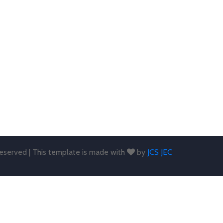
 reserved | This template is made with
by
JCS JEC