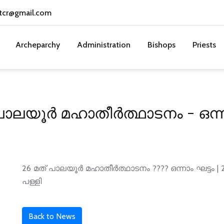
tcr@gmail.com
Archeparchy
Administration
Bishops
Priests
പാലയൂർ മഹാതീർത്ഥാടനം - ഒന്ന
26 മത് പാലയൂർ മഹാതീർത്ഥാടനം ???? ഒന്നാം ഘട്ടം | 20
പള്ളി
Back to News