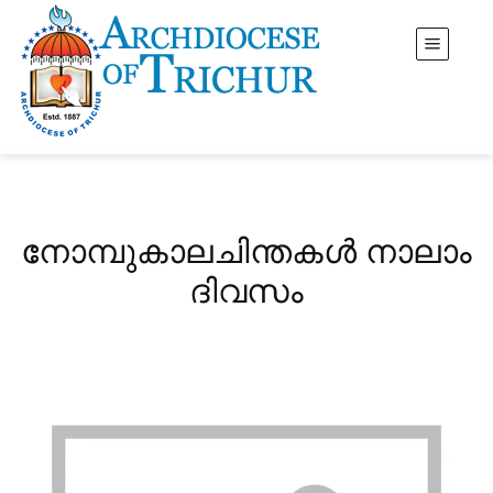
നോമ്പുകാലചിന്തകൾ നാലാം
ദിവസം