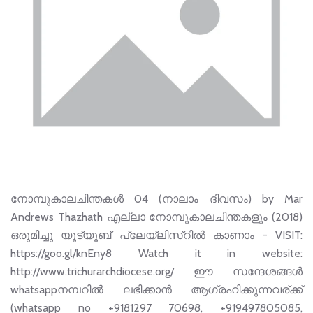
നോമ്പുകാലചിന്തകൾ 04 (നാലാം ദിവസം) by Mar
Andrews Thazhath എല്ലാ നോമ്പുകാലചിന്തകളും (2018)
ഒരുമിച്ചു യൂട്യൂബ് പ്ലേയ്‌ലിസ്റിൽ കാണാം - VISIT:
https://goo.gl/knEny8 Watch it in website:
http://www.trichurarchdiocese.org/ ഈ സന്ദേശങ്ങള്‍
whatsappനമ്പറില്‍ ലഭിക്കാന്‍ ആഗ്രഹിക്കുന്നവര്ക്ക്
(whatsapp no +9181297 70698, +919497805085,