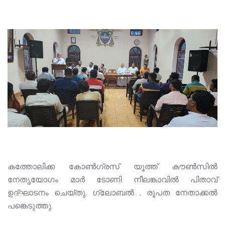
കത്തോലിക്ക കോൺഗ്രസ് യൂത്ത് കൗൺസിൽ
നേതൃയോഗം മാർ ടോണി നീലങ്കാവിൽ പിതാവ്
ഉദ്ഘാടനം ചെയ്തു. ഗ്ലോബൽ , രൂപത നേതാക്കൽ
പങ്കെടുത്തു.