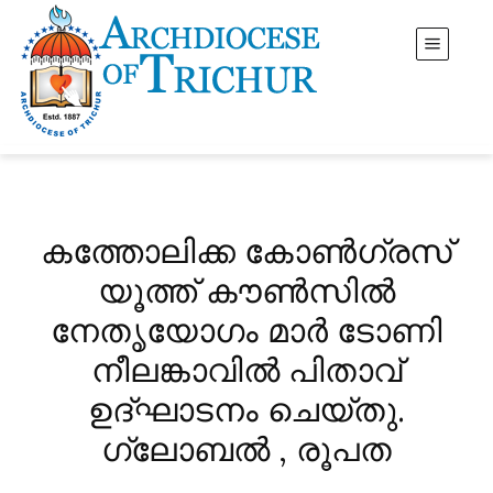
കത്തോലിക്ക കോൺഗ്രസ്
യൂത്ത് കൗൺസിൽ
നേതൃയോഗം മാർ ടോണി
നീലങ്കാവിൽ പിതാവ്
ഉദ്ഘാടനം ചെയ്തു.
ഗ്ലോബൽ , രൂപത