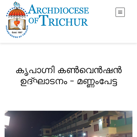
കൃപാഗ്നി കൺവെൻഷൻ
ഉദ്ഘാടനം - മണ്ണംപേട്ട