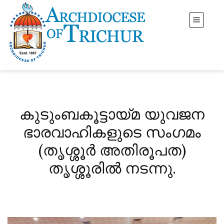
കുടുംബകൂട്ടായ്മ യുവജന
ഭാരവാഹികളുടെ സംഗമം
(തൃശ്ശൂർ അതിരൂപത)
തൃശ്ശൂരിൽ നടന്നു.