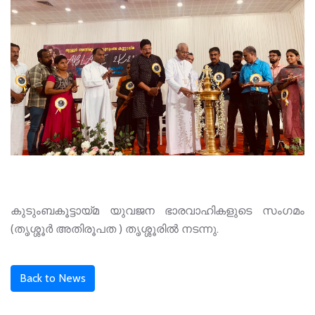
കുടുംബകൂട്ടായ്മ യുവജന ഭാരവാഹികളുടെ സംഗമം
(തൃശ്ശൂർ അതിരൂപത ) തൃശ്ശൂരിൽ നടന്നു.
Back to News