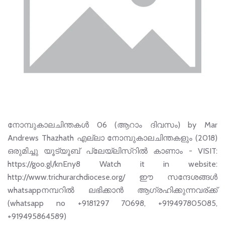
നോമ്പുകാലചിന്തകൾ 06 (ആറാം ദിവസം) by Mar
Andrews Thazhath എല്ലാ നോമ്പുകാലചിന്തകളും (2018)
ഒരുമിച്ചു യൂട്യൂബ് പ്ലേയ്‌ലിസ്റിൽ കാണാം - VISIT:
https://goo.gl/knEny8 Watch it in website:
http://www.trichurarchdiocese.org/ ഈ സന്ദേശങ്ങള്‍
whatsappനമ്പറില്‍ ലഭിക്കാന്‍ ആഗ്രഹിക്കുന്നവര്ക്ക്
(whatsapp no +9181297 70698, +919497805085,
+919495864589)