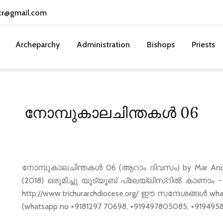
cr@gmail.com
Archeparchy
Administration
Bishops
Priests
നോമ്പുകാലചിന്തകൾ 06
നോമ്പുകാലചിന്തകൾ 06 (ആറാം ദിവസം) by Mar And
(2018) ഒരുമിച്ചു യൂട്യൂബ് പ്ലേയ്‌ലിസ്റിൽ കാണാം - VIS
http://www.trichurarchdiocese.org/ ഈ സന്ദേശങ്ങള്‍ wha
(whatsapp no +9181297 70698, +919497805085, +919495